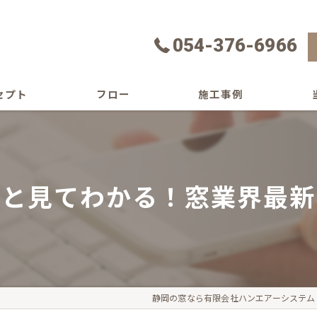
054-376-6966
セプト
フロー
施工事例
よくある質問
エク
サッ
ッと見てわかる！窓業界最新
水回
内窓
玄関
静岡の窓なら有限会社ハンエアーシステム