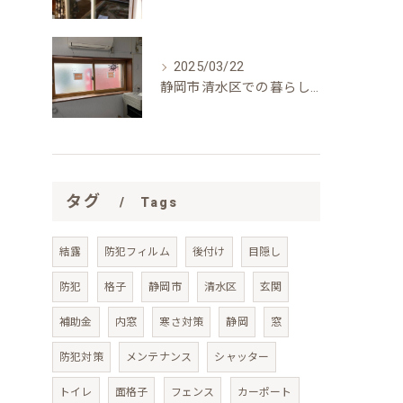
2025/03/22
静岡市清水区での暮らしを快適にする内窓の断熱効果とは？
タグ
Tags
結露
防犯フィルム
後付け
目隠し
防犯
格子
静岡市
清水区
玄関
補助金
内窓
寒さ対策
静岡
窓
防犯対策
メンテナンス
シャッター
トイレ
面格子
フェンス
カーポート