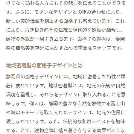
面格子がもたらす不動産価値への影響
けでなく訪れる人々にもその魅力を伝えることができま
す。さらに、モダンなデザインとの組み合わせにより、
付加価値を生む面格子の選び方
新しい美的価値を創出する面格子も増えています。これ
面格子取り付け事例で見る価値向上
により、古き良き静岡の伝統と現代的な感性が融合し、
メンテナンス性に優れた面格子の利点
建物の外観が一層引き立ちます。面格子の選択は、静岡
面格子を活用した資産価値のアップ
県の自然美を存分に活かすための重要なステップです。
面格子で魅力的な住まいを創出する方法
静岡県における面格子選びのポイント
地域密着型の面格子デザインとは
地域のニーズに応える面格子の選定法
静岡県の面格子デザインには、地域に密着した特性が顕
静岡の気候に合った面格子の選び方
著に表れています。地域密着型とは、地元の伝統や自然
施工業者の選び方と信頼ポイント
環境を重視し、それらをデザインに取り入れることを意
味します。例えば、静岡の豊かな自然を象徴する富士山
地域性を考慮した面格子の予算設計
や海のモチーフを取り入れたデザインは、地元の住民に
静岡の住宅事情に合わせた面格子選び
親しまれています。また、伝統的な和風テイストを加味
面格子選びで失敗しないための注意点
することで、建物全体に落ち着きを与える効果がありま