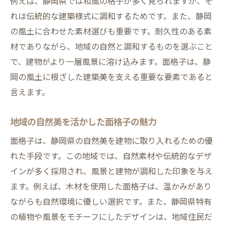
例えば、静岡県では和風の格子が多く見られますが、そ
デザイン性と防犯機能を兼ね備えた面格子
れは伝統的な建築様式に調和するためです。また、静岡
面格子の取り付け位置と防犯効果の関係
の風土に合わせた素材選びも重要です。耐久性のある素
静岡県で人気の防犯面格子とは
材でありながら、地域の自然と調和するものを選ぶこと
防犯性を高める面格子の素材選び
で、建物がより一層風景に溶け込みます。面格子は、静
防犯と美観に優れた面格子の施工事例
岡の風土に根ざした建築美を支える重要な要素であると
言えます。
自然素材を用いた面格子が生む静岡の風景美
木材を使った面格子の魅力と実例
地域の自然美を活かした面格子の魅力
自然の風合いを活かしたデザイン選択
面格子は、静岡県の自然美を建物に取り入れるための優
エコフレンドリーな素材選びと環境貢献
れた手段です。この地域では、自然素材や伝統的なデザ
静岡の風景に溶け込む面格子スタイル
インが多く採用され、風景と建物が調和した印象を与え
自然素材がもたらす温もりある住空間
ます。例えば、木材を使用した面格子は、温かみがあり
地元産の素材を活かした面格子の特長
ながらも自然環境に優しい選択です。また、静岡県特有
面格子の取り付けで住まいの価値を高める秘訣
の植物や風景をモチーフにしたデザインは、地域住民だ