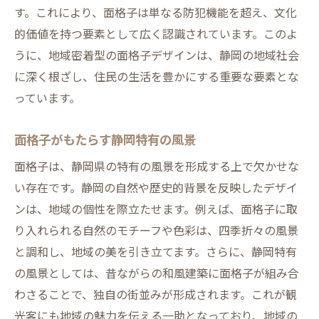
地域の伝統を尊重した面格子の重要性
す。これにより、面格子は単なる防犯機能を超え、文化
静岡の歴史に根ざした面格子デザイン
的価値を持つ要素として広く認識されています。このよ
地域の文化を反映する面格子の役割
うに、地域密着型の面格子デザインは、静岡の地域社会
伝統的な技法を用いた面格子の魅力
に深く根ざし、住民の生活を豊かにする重要な要素とな
っています。
面格子で表現する静岡の伝統美
地域社会に貢献する面格子の設置
面格子がもたらす静岡特有の風景
面格子を通じた文化継承の取り組み
面格子は、静岡県の特有の風景を形成する上で欠かせな
面格子で静岡県の住まいをアップグレード
い存在です。静岡の自然や歴史的背景を反映したデザイ
面格子の設置で住宅の魅力を引き出す
ンは、地域の個性を際立たせます。例えば、面格子に取
最新の面格子トレンドと静岡の適合性
り入れられる自然のモチーフや色彩は、四季折々の風景
アフターケアで長持ちする面格子の選び方
と調和し、地域の美を引き立てます。さらに、静岡特有
面格子を活用したリノベーション事例
の風景としては、昔ながらの和風建築に面格子が組み合
住まいの印象を変える面格子の効果
わさることで、独自の街並みが形成されます。これが観
光客にも地域の魅力を伝える一助となっており、地域の
面格子による静岡の住まいの価値向上