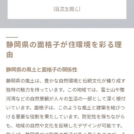
地域密着型の面格子デザインとは
面格子がもたらす静岡特有の風景
静岡県における面格子の文化的背景
面格子の取り付けで静岡の住環境を向上
静岡県の面格子が住環境を彩る理
地域の魅力を引き立てる面格子のデザイン選び
由
静岡県の伝統に根差したデザインとは
自然素材を用いた面格子の選択肢
静岡県の風土と面格子の関係性
面格子デザインにおける地域性の重要性
静岡県の風土は、豊かな自然環境と伝統文化が織り成す
面格子の色選びで地域の美観を強化
独特の魅力を持っています。この地域では、富士山や駿
静岡の町並みに調和する面格子の選び方
河湾などの自然景観が人々の生活の一部として深く根付
いています。面格子は、このような風土と建築を結びつ
面格子で表現する地域固有の美意識
ける重要な役割を果たしています。防犯性を保ちながら
面格子で防犯性と美観を両立する方法
も、地域の自然や文化を反映したデザインが可能です。
安心安全な面格子選びの基準